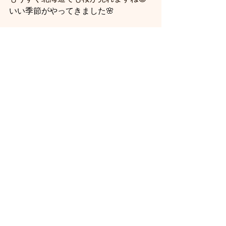
いい季節がやってきました🌸
春を探しに出かけませんか？
＃介護付き旅行
＃外出同行
＃医療者付き添い
＃春を探しに
すべて表示
最新記事