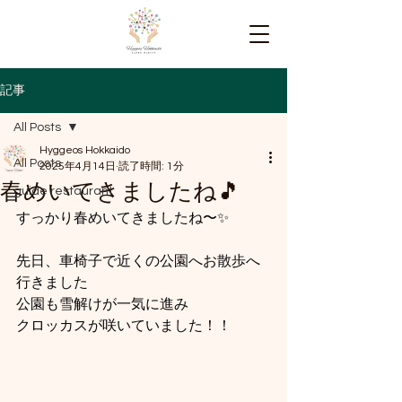
記事
All Posts
Hyggeos Hokkaido
All Posts
2025年4月14日
読了時間: 1分
春めいてきましたね🎵
guide restaurant
すっかり春めいてきましたね〜✨
先日、車椅子で近くの公園へお散歩へ
行きました
公園も雪解けが一気に進み
クロッカスが咲いていました！！