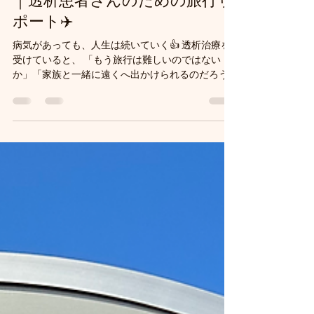
透析があっても旅行を諦めない
｜透析患者さんのための旅行サ
ポート✈️
病気があっても、人生は続いていく👍 透析治療を
受けていると、 「もう旅行は難しいのではない
か」「家族と一緒に遠くへ出かけられるのだろう
か」「海外旅行なんて無理なのではないか」 と感
じる方もいらっしゃるかもしれません。 しかし、
適切な準備と計画があれば、透析患者さんも国内
外の旅行を楽しむことができます。 透析治療は生
活の大切な一部です。 でも、透析があることで、
行きたい場所へ行くこと、大切な人との時間を過
ごすこと、新しい経験をすることまで諦める必要
はありません。 Hyggeos Hokkaidoは、 「病気が
あっても、その人らしい人生を歩み続けることが
できる」 と考えています。 透析旅行には事前準備
が大切です☝️ 透析患者さんの旅行には、一般的な
旅行とは異なる準備が必要です。 大切なポイント
は、 旅行先で透析を受けられる医療機関の確認 透
析スケジュールに合わせた旅行日程の調整 必要な