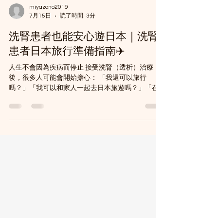
miyazono2019
7月15日
読了時間: 3分
洗腎患者也能安心遊日本｜洗腎
患者日本旅行準備指南✈️
人生不會因為疾病而停止 接受洗腎（透析）治療
後，很多人可能會開始擔心： 「我還可以旅行
嗎？」「我可以和家人一起去日本旅遊嗎？」「在
日本旅行期間，可以安排洗腎治療嗎？」😔 答案
是：可以。🙌 只要做好適當的準備與規劃，洗腎患
者也能安心享受日本旅行。 洗腎治療雖然是生活中
重要的一部分，但它不應該阻止您探索新的地方、
與家人創造珍貴回憶，或享受人生中的美好時光。
Hyggeos Hokkaido相信： 即使面對疾病，人生依然
可以繼續前進。 洗腎旅行前的重要準備 與一般旅行