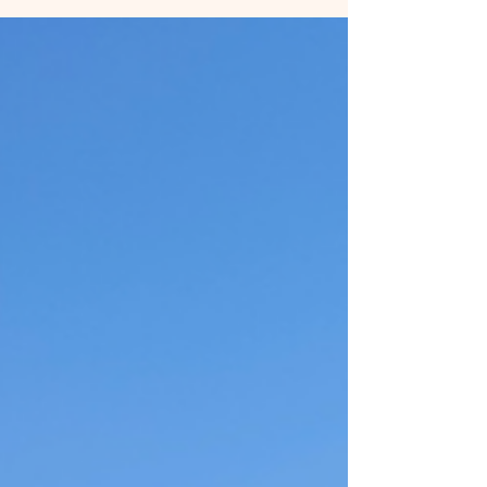
腎治療之外，也需要考慮： 患者的身體狀況 交通方
式 住宿環境 旅行行程安排 醫療資訊的準備與溝通 一
趟安心的洗腎旅行，需要將醫療需求與旅行願望結
合在一起。 Hyggeos Hokkaido致力於協助洗腎患者
及家人，在日本旅行期間能夠安心、舒適地享受旅
程。 不只是洗腎預約安排 對洗腎旅客來說，預約洗
腎只是旅行準備的一部分。 真正安心的旅行，還需
要考慮： 與日本洗腎醫療院所的聯繫 醫療資料的確
認與傳遞 旅行期間的交通安排 住宿環境的選擇 身體
狀況與休息時間 緊急狀況的事前準備 尤其是海外旅
客，在與日本醫療院所溝通時，可能會遇到語言及
流程上的困難。 醫療資訊需要正確傳達，重要事項
也需要被充分確認。 Hyggeos Hokkaido協助患者與
日本醫療院所之間的溝通，讓準備過程更加順利。
為什麼建議在旅行確定前就開始諮詢？ 很多旅客會
等到機票、飯店都預訂完成後，才開始尋找洗腎安
排。 但是，對洗腎患者而言，較理想的方式是在旅