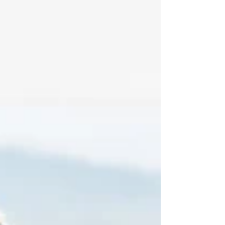
不同，洗腎患者旅行需要更多事前規劃。 重要的準
備事項包括： 尋找旅行地點附近的洗腎醫療院所🏥
安排旅行期間的洗腎時間 準備必要的醫療資料📑 規
劃交通與住宿🏨 設計符合身體狀況的旅遊行程🚌 日
本各地的洗腎院所，在接待海外或外地臨時洗腎患
者時，可能會有不同的規定、時間安排及所需文
件。 因此，提早準備是安心旅行的重要關鍵。 為什
麼洗腎預約安排很重要？ 日本雖然有許多洗腎醫療
院所，但並不是所有院所都能接受旅行期間的臨時
洗腎。 每間醫療院所可能有不同的要求，例如： 可
接受的洗腎日期與時間